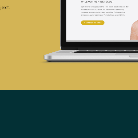
jekt.