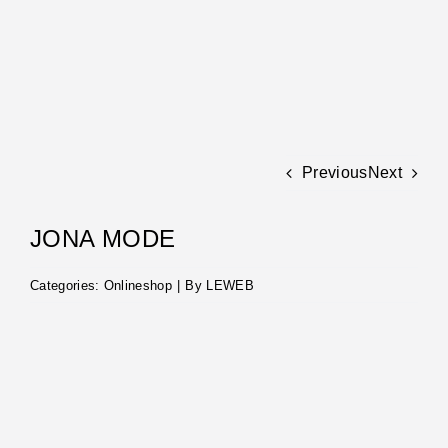
Zum
Inhalt
springen
Previous
Next
JONA MODE
Categories:
Onlineshop
|
By
LEWEB